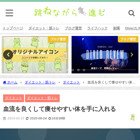
トップページ
ダイエット・筋トレ
ブログ運営
ライフハック
副業
Diver
ブログ運営
Diverカスタム
ホーム
ダイエット・筋トレ
ダイエット
血流を良くして痩せやすい体を
手に入れる
ダイエット
ダイエット・筋トレ
血流を良くして痩せやすい体を手に入れる
2020-03-15
2020-06-24
10分38秒