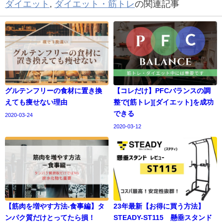
ダイエット
,
ダイエット・筋トレ
の関連記事
グルテンフリーの食材に置き換
【コレだけ】PFCバランスの調
えても痩せない理由
整で[筋トレ][ダイエット]を成功
できる
2020-03-24
2020-03-12
【筋肉を増やす方法-食事編】タ
23年最新【お得に買う方法】
ンパク質だけとってたら損！
STEADY-ST115 懸垂スタンド