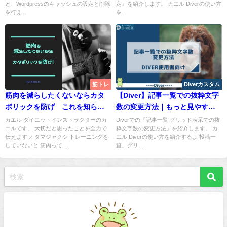
と、Wordpressのキャッシュの設定と削除
定』を紹介します。 カエル Diverの使い方
を行え...
を...
筋トレ
Diverカスタム
筋肉を減らしたくないならカタ
【Diver】記事一覧での抜粋文字
ボリックを防げ これを知らず
数の変更方法｜もっと見やすい
に筋トレはマズイ
サイトに
カエル ダイエットインストラクターのカ
Diverでの『記事一覧:グリッド表示での抜
エルです。 大切だと思ったことを全力で
粋文字数の変更方法』を紹介します。 カ
伝えます オタマジャクシ トレーニングを
エル Diverの使い方を紹介するよ 投稿一
していないと 筋肉って...
覧、グリ...