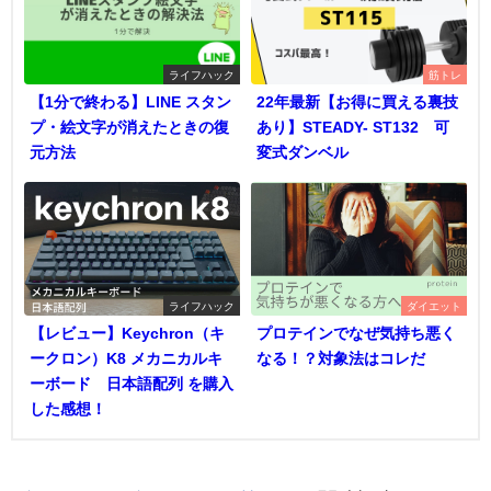
ライフハック
筋トレ
【1分で終わる】LINE スタン
22年最新【お得に買える裏技
プ・絵文字が消えたときの復
あり】STEADY- ST132 可
元方法
変式ダンベル
ライフハック
ダイエット
【レビュー】Keychron（キ
プロテインでなぜ気持ち悪く
ークロン）K8 メカニカルキ
なる！？対象法はコレだ
ーボード 日本語配列 を購入
した感想！