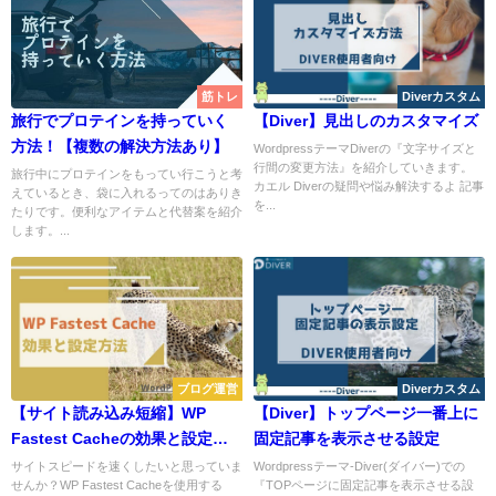
筋トレ
Diverカスタム
旅行でプロテインを持っていく
【Diver】見出しのカスタマイズ
方法！【複数の解決方法あり】
WordpressテーマDiverの『文字サイズと
行間の変更方法』を紹介していきます。
旅行中にプロテインをもってい行こうと考
カエル Diverの疑問や悩み解決するよ 記事
えているとき、袋に入れるってのはありき
を...
たりです。便利なアイテムと代替案を紹介
します。...
ブログ運営
Diverカスタム
【サイト読み込み短縮】WP
【Diver】トップページ一番上に
Fastest Cacheの効果と設定方
固定記事を表示させる設定
法｜WordPressプラグイン
サイトスピードを速くしたいと思っていま
Wordpressテーマ-Diver(ダイバー)での
せんか？WP Fastest Cacheを使用する
『TOPページに固定記事を表示させる設