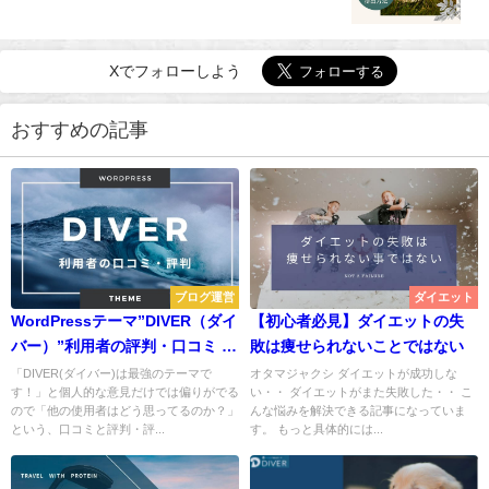
Xでフォローしよう
おすすめの記事
ブログ運営
ダイエット
WordPressテーマ”DIVER（ダイ
【初心者必見】ダイエットの失
バー）”利用者の評判・口コミ -
敗は痩せられないことではない
DIVERまとめ
「DIVER(ダイバー)は最強のテーマで
オタマジャクシ ダイエットが成功しな
す！」と個人的な意見だけでは偏りがでる
い・・ ダイエットがまた失敗した・・ こ
ので「他の使用者はどう思ってるのか？」
んな悩みを解決できる記事になっていま
という、口コミと評判・評...
す。 もっと具体的には...