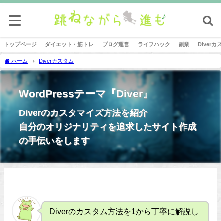
トップページ
ダイエット・筋トレ
ブログ運営
ライフハック
副業
Diver
ホーム
Diverカスタム
WordPressテーマ『Diver』
Diverのカスタマイズ方法を紹介
自分のオリジナリティを追求したサイト作成
の手伝いをします
Diverのカスタム方法を1から丁寧に解説し