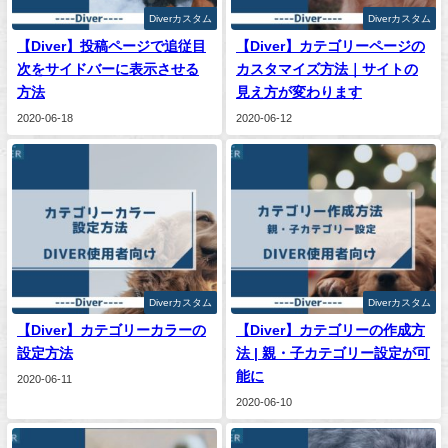
Diverカスタム
Diverカスタム
【Diver】投稿ページで追従目
【Diver】カテゴリーページの
次をサイドバーに表示させる
カスタマイズ方法｜サイトの
方法
見え方が変わります
2020-06-18
2020-06-12
Diverカスタム
Diverカスタム
【Diver】カテゴリーカラーの
【Diver】カテゴリーの作成方
設定方法
法 | 親・子カテゴリー設定が可
能に
2020-06-11
2020-06-10