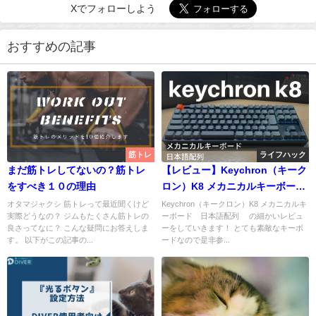
Xでフォローしよう
おすすめの記事
筋トレ
ライフハック
まだ筋トレしてないの？筋トレ
【レビュー】Keychron（キーク
をすべき１０の理由
ロン）K8 メカニカルキーボー
ド 日本語配列 を購入した感
オタマジャクシ 筋トレって最近聞くけど
Keychron（キークロン）K8 メカニカルキ
実際どうなの？ ジムもたくさん筋トレの
ーボード 日本語配列 の細かいレビュ
想！
良さってなに？ こんな疑問にお答えしま
ーをしていきます！ とても素敵なキーボ
す。 以下がこの記事の...
ードなので是非参...