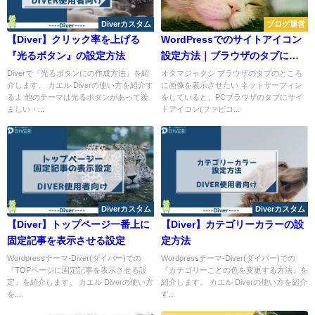
Diverカスタム
ブログ運営
【Diver】クリック率を上げる
WordPressでのサイトアイコン
『光るボタン』の設定方法
設定方法｜ブラウザのタブに画
像を表示させる
Diverで『光るボタンにの作成方法』を紹
オタマジャクシ ブラウザのタブのところ
介します。 カエル Diverの使い方を紹介す
に画像を表示させたい ネットサーフィン
るよ 他のテーマは光るボタンがあって羨
をしていると、PCブラウザのタブにサイ
ましい・...
トアイコン(ファビコ...
Diverカスタム
Diverカスタム
【Diver】トップページ一番上に
【Diver】カテゴリーカラーの設
固定記事を表示させる設定
定方法
Wordpressテーマ-Diver(ダイバー)での
Wordpressテーマ-Diver(ダイバー)での
『TOPページに固定記事を表示させる設
『カテゴリーごとの色を変更する方法』を
定』を紹介します。 カエル Diverの使い方
紹介します。 カエル Diverの使い方を紹介
を...
す...