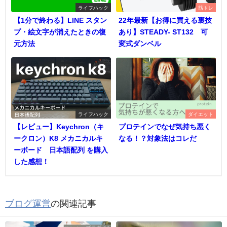
ライフハック
筋トレ
【1分で終わる】LINE スタン
22年最新【お得に買える裏技
プ・絵文字が消えたときの復
あり】STEADY- ST132 可
元方法
変式ダンベル
ライフハック
ダイエット
【レビュー】Keychron（キ
プロテインでなぜ気持ち悪く
ークロン）K8 メカニカルキ
なる！？対象法はコレだ
ーボード 日本語配列 を購入
した感想！
ブログ運営
の関連記事