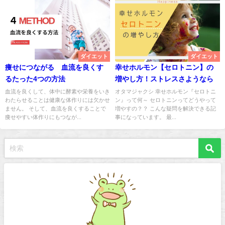
ダイエット
ダイエット
痩せにつながる 血流を良くす
幸せホルモン【セロトニン】の
るたった4つの方法
増やし方！ストレスさようなら
血流を良くして、体中に酵素や栄養をいき
オタマジャクシ 幸せホルモン『セロトニ
わたらせることは健康な体作りには欠かせ
ン』って何～ セロトニンってどうやって
ません。 そして、血流を良くすることで
増やすの？？ こんな疑問を解決できる記
痩せやすい体作りにもつなが...
事になっています。 最...