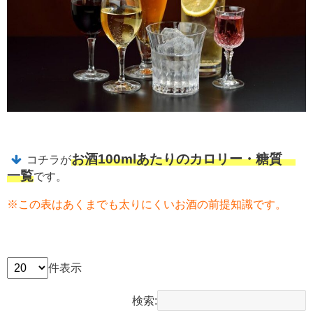
お酒100mlあたりのカロリー・糖質
コチラが
一覧
です。
※この表はあくまでも太りにくいお酒の前提知識です。
件表示
検索: