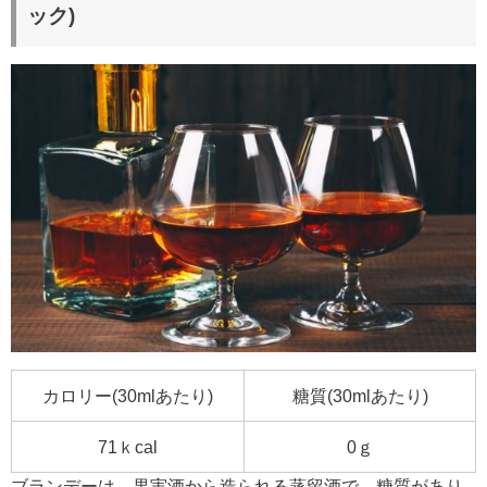
ック)
カロリー(30mlあたり)
糖質(30mlあたり)
71ｋcal
0ｇ
ブランデーは、果実酒から造られる蒸留酒で、糖質があり