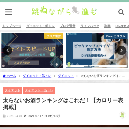
トップページ
ダイエット・筋トレ
ブログ運営
ライフハック
副業
Diver
ログ運営
Diverカスタム
Dive
ホーム
ダイエット・筋トレ
ダイエット
太らないお酒ランキングはこれ
だ！【カロリー表掲載】
ダイエット
ダイエット・筋トレ
太らないお酒ランキングはこれだ！【カロリー表
掲載】
2021-04-01
2021-07-17
19分13秒