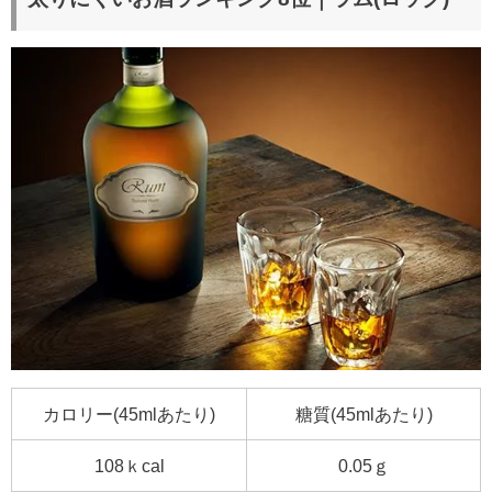
カロリー(45mlあたり)
糖質(45mlあたり)
108
ｋcal
0.05ｇ