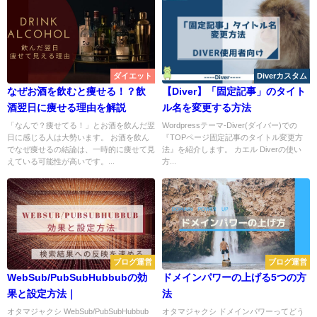
ダイエット
Diverカスタム
なぜお酒を飲むと痩せる！？飲
【Diver】「固定記事」のタイト
酒翌日に痩せる理由を解説
ル名を変更する方法
「なんで？痩せてる！」とお酒を飲んだ翌
Wordpressテーマ-Diver(ダイバー)での
日に感じる人は大勢います。 お酒を飲ん
『TOPページ固定記事のタイトル変更方
でなぜ痩せるの結論は、一時的に痩せて見
法』を紹介します。 カエル Diverの使い
えている可能性が高いです。...
方...
ブログ運営
ブログ運営
WebSub/PubSubHubbubの効
ドメインパワーの上げる5つの方
果と設定方法｜
法
オタマジャクシ WebSub/PubSubHubbub
オタマジャクシ ドメインパワーってどう