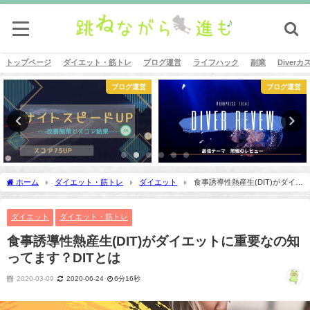
トップページ
ダイエット・筋トレ
ブログ運営
ライフハック
副業
Diver
ブログ運営
ブログ運営
ホーム
ダイエット・筋トレ
ダイエット
食事誘導性熱産生(DIT)がダイエ
ットに重要なの知ってます？DITとは
ダイエット
ダイエット・筋トレ
食事誘導性熱産生(DIT)がダイエットに重要なの知
ってます？DITとは
2020-03-09
2020-06-24
6分16秒