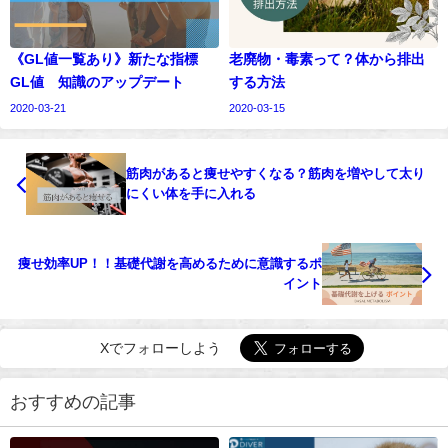
《GL値一覧あり》新たな指標
老廃物・毒素って？体から排出
GL値 知識のアップデート
する方法
2020-03-21
2020-03-15
筋肉があると痩せやすくなる？筋肉を増やして太り
にくい体を手に入れる
痩せ効率UP！！基礎代謝を高めるために意識するポ
イント
Xでフォローしよう
おすすめの記事