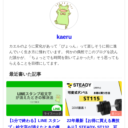
kaeru
カエルのように変化があって「ぴょっん」って楽しそうに前に進
んでいく生き方に憧れています。 何かの偶然でこのブログを読ん
だ誰かが、「ちょっとでも時間を割いてよかった‼」そう思っても
らえることを目標にしてます。
最近書いた記事
ライフハック
筋トレ
【1分で終わる】LINE スタン
22年最新【お得に買える裏技
プ・絵文字が消えたときの復
あり】STEADY- ST132 可