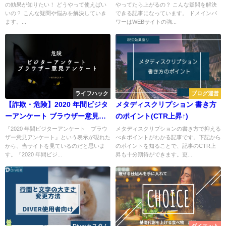
の効果が知りたい！ どうやって使えばい
やってたら上がるの？ こんな疑問を解決
いの？ こんな疑問や悩みを解決していき
できる記事になっています。 ドメインパ
ます。...
ワーはWEBサイトの強...
ライフハック
ブログ運営
【詐欺・危険】2020 年間ビジタ
メタディスクリプション 書き方
ーアンケート ブラウザー意見ア
のポイント(CTR上昇↑)
ンケート
『2020 年間ビジターアンケート ブラウ
メタディスクリプションの書き方で抑える
ザー意見アンケート』という表示が現れた
べきポイントがわかる記事です。下記から
から、当サイトを見ているのだと思いま
のポイントを知ることで、記事のCTR上
す。『2020 年間ビジ...
昇も十分期待ができます。更...