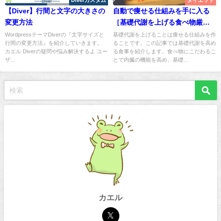
Diverカスタム
ダイエット
【Diver】行間と文字の大きさの
自動で痩せる仕組みを手に入る
変更方法
［基礎代謝を上げる食べ物厳
選］
WordpressテーマDiverの『文字サイズと
基礎代謝を上げることは痩せる仕組みを作
行間の変更方法』を紹介していきます。
ることです。この記事では基礎代謝を高め
カエル Diverの疑問や悩み解決するよ ユー
る食事を紹介します。食べ物にこだわるこ
ザ...
とで内臓の機能を高め、基礎...
カエル