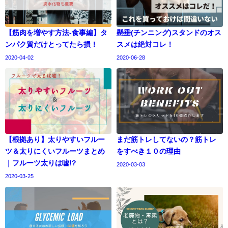
【筋肉を増やす方法-食事編】タ
懸垂(チンニング)スタンドのオス
ンパク質だけとってたら損！
スメは絶対コレ！
2020-04-02
2020-06-28
【根拠あり】太りやすいフルー
まだ筋トレしてないの？筋トレ
ツ＆太りにくいフルーツまとめ
をすべき１０の理由
｜フルーツ太りは嘘!?
2020-03-03
2020-03-25