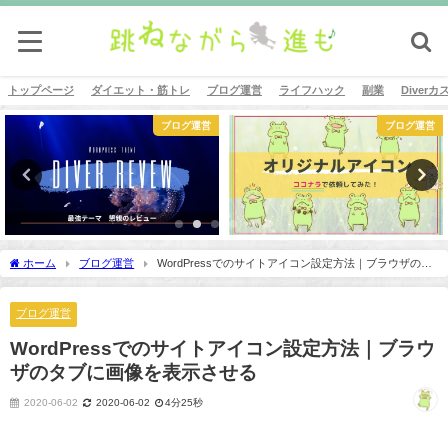
トップページ
ダイエット・筋トレ
ブログ運営
ライフハック
副業
Diver
ブログ運営
ブログ運営
ホーム
ブログ運営
WordPressでのサイトアイコン設定方法｜ブラウザのタ
ブに画像を表示させる
ブログ運営
WordPressでのサイトアイコン設定方法｜ブラウ
ザのタブに画像を表示させる
2020-06-02
2020-06-02
4分25秒