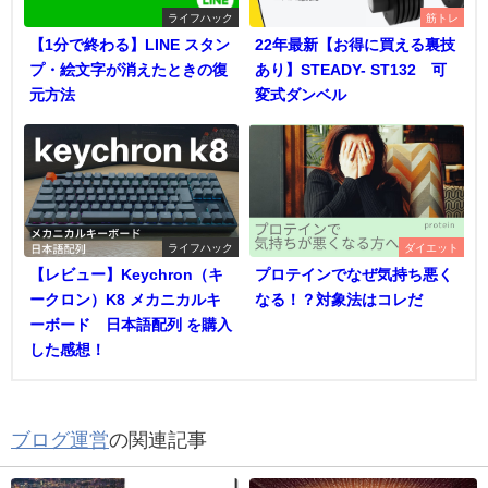
ライフハック
筋トレ
【1分で終わる】LINE スタン
22年最新【お得に買える裏技
プ・絵文字が消えたときの復
あり】STEADY- ST132 可
元方法
変式ダンベル
ライフハック
ダイエット
【レビュー】Keychron（キ
プロテインでなぜ気持ち悪く
ークロン）K8 メカニカルキ
なる！？対象法はコレだ
ーボード 日本語配列 を購入
した感想！
ブログ運営
の関連記事