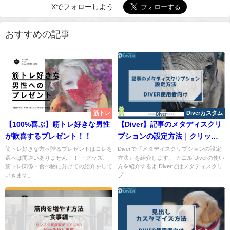
Xでフォローしよう
おすすめの記事
筋トレ
Diverカスタム
【100%喜ぶ】筋トレ好きな男性
【Diver】記事のメタディスクリ
が歓喜するプレゼント！！
プションの設定方法｜クリック
率上昇
筋トレ好きな方へ贈るプレゼントはコレを
Diverで『メタディスクリプションの設定
選べば間違いありません！！ ・グッズ、
方法』を紹介します。 カエル Diverの使い
筋トレ関係・食べ物に分けての紹介をして
方を紹介するよ Diverではメタディスクリ
いきます。...
プ...