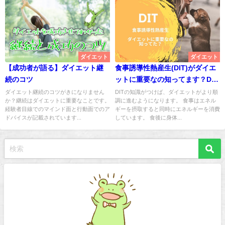
ダイエット
ダイエット
【成功者が語る】ダイエット継
食事誘導性熱産生(DIT)がダイエ
続のコツ
ットに重要なの知ってます？DIT
とは
ダイエット継続のコツがきになりません
DITの知識がつけば、ダイエットがより順
か？継続はダイエットに重要なことです。
調に進むようになります。 食事はエネル
経験者目線でのマインド面と行動面でのア
ギーを摂取すると同時にエネルギーを消費
ドバイスが記載されています...
しています。 食後に身体...