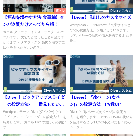
筋トレ
Diverカスタム
【筋肉を増やす方法-食事編】タ
【Diver】見出しのカスタマイズ
ンパク質だけとってたら損！
WordpressテーマDiverの『文字サイズと
行間の変更方法』を紹介していきます。
カエル ダイエットインストラクターのカ
カエル Diverの疑問や悩み解決するよ 記事
エルです。 大切だと思ったことを全力で
を...
伝えます オタマジャクシ 筋肉を増やすに
は何を食べたらいいの？...
Diverカスタム
Diverカスタム
【Diver】ピックアップスライダ
【Diver】『改ページ(次ペー
ーの設定方法-｜一番見せたい記
ジ)』の設定方法｜PV数UP
事を載せよう
Wordpressテーマ-Diver(ダイバー)での
Diverで『改ページ(次ページ)の設定方
『ピックアップスライダーの設定方法』を
法』を紹介します。 カエル Diverの使い方
紹介します。 カエル Diverの使い方を紹介
を紹介するよ ブログの本文中にも『次の
す...
ページへ...