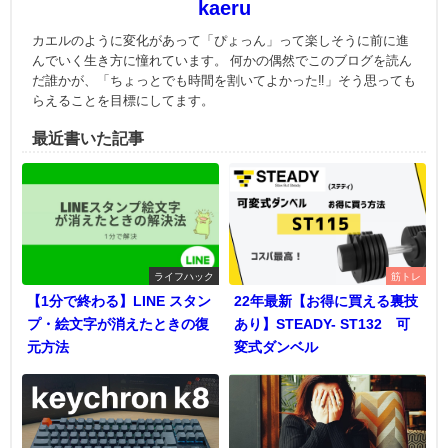
kaeru
カエルのように変化があって「ぴょっん」って楽しそうに前に進
んでいく生き方に憧れています。 何かの偶然でこのブログを読ん
だ誰かが、「ちょっとでも時間を割いてよかった‼」そう思っても
らえることを目標にしてます。
最近書いた記事
ライフハック
筋トレ
【1分で終わる】LINE スタン
22年最新【お得に買える裏技
プ・絵文字が消えたときの復
あり】STEADY- ST132 可
元方法
変式ダンベル