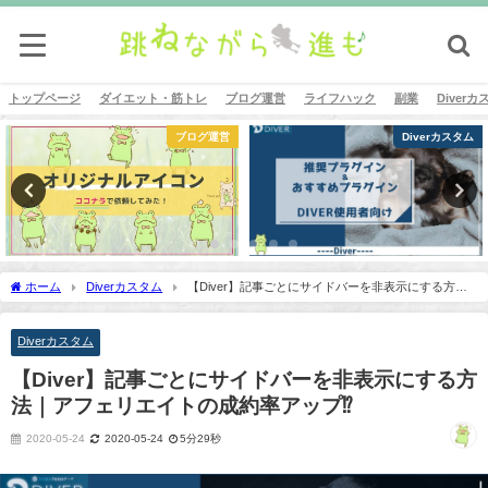
トップページ
ダイエット・筋トレ
ブログ運営
ライフハック
副業
Diver
ブログ運営
Diverカスタム
ホーム
Diverカスタム
【Diver】記事ごとにサイドバーを非表示にする方法
｜アフェリエイトの成約率アップ⁉
Diverカスタム
【Diver】記事ごとにサイドバーを非表示にする方
法｜アフェリエイトの成約率アップ⁉
2020-05-24
2020-05-24
5分29秒