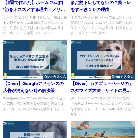
【3畳で作れた】ホームジム(自
まだ筋トレしてないの？筋トレ
宅)をオススメする理由｜メリッ
をすべき１０の理由
トデメリット紹介
ホーム(自宅)ジムを作りました。 結論、筋
オタマジャクシ 筋トレって最近聞くけど
トレ好きな人には最高の空間でした。た
実際どうなの？ ジムもたくさん筋トレの
だ、注意しなくてはいけない事もありま
良さってなに？ こんな疑問にお答えしま
す。良いところも悪いところ...
す。 以下がこの記事の...
Diverカスタム
Diverカスタム
【Diver】Googleアドセンスの
【Diver】カテゴリーページのカ
広告が消えない時の解決策
スタマイズ方法｜サイトの見え
方が変わります
WordpressテーマDiverのGoogleアドセン
Wordpressテーマ-Diver(ダイバー)での
ス広告の表示が消えない問題を解決しま
『カテゴリーページのカスタマイズ方法』
す。 カエル Diverの悩みを解決するよ ...
を紹介します。 カエル Diverの使い方を紹
介す...