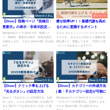
Diverカスタム
ダイエット
【Diver】投稿ページ『投稿日・
痩せ効率UP！！基礎代謝を高め
更新日』の表示・非表示設定｜
るために意識するポイント
各メリット記載
Wordpressテーマ-Diverでの『投稿ペー
カエル ダイエットインストラクターのカ
ジ：投稿日・更新日の表示・非表示設定』
エルです。 みなさんの代わりに減量の知
を紹介します。 カエル Diverの使い方を紹
識を調べて、実践してます。 大切だと思
介す...
ったことをお伝えしますので...
Diverカスタム
Diverカスタム
【Diver】クリック率を上げる
【Diver】カテゴリーの作成方法
『光るボタン』の設定方法
| 親・子カテゴリー設定が可能に
Diverで『光るボタンにの作成方法』を紹
Wordpressテーマ-Diver(ダイバー)での
介します。 カエル Diverの使い方を紹介す
『カテゴリーの作成方法』を紹介します。
るよ 他のテーマは光るボタンがあって羨
カエル Diverの使い方を紹介するよ
ましい・...
Word...